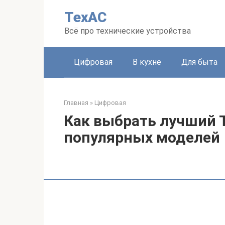
Перейти
ТехАС
к
контенту
Всё про технические устройства
Цифровая
В кухне
Для быта
Главная
»
Цифровая
Как выбрать лучший Т
популярных моделей