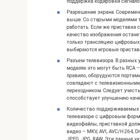
поддержка кодировки сигнало
Разрешение экрана. Совреме
выше. Со старыми моделями т
работать. Если же приставка 
качество изображения остане
только трансляцию цифровых 
выбираются игровые приставк
Разъем телевизора. В разных 
моделях это могут быть RCA –
правило, оборудуются портам
совпадают с телевизионными
переходником. Следует учесть
способствует улучшению каче
Количество поддерживаемых ф
телевизоре с цифровым форма
видеофайлы, приставкой дол
видео – MKV, AVI, AVC/H.264, D
JPEG, JPG, RAW. Эти данные у