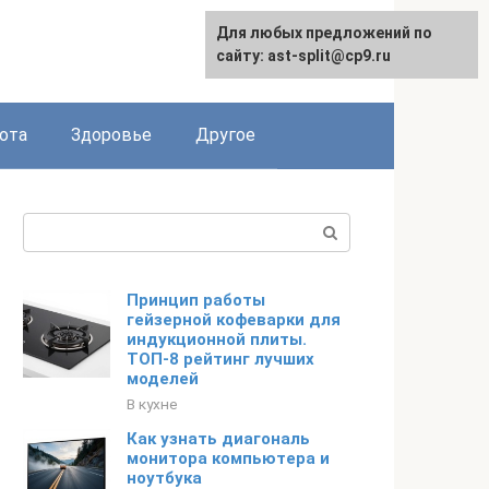
Для любых предложений по
English
сайту: ast-split@cp9.ru
ота
Здоровье
Другое
Поиск:
Принцип работы
гейзерной кофеварки для
индукционной плиты.
ТОП-8 рейтинг лучших
моделей
В кухне
Как узнать диагональ
монитора компьютера и
ноутбука