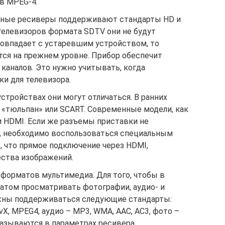
в MPEG-4.
нные ресиверы поддерживают стандарты HD и
елевизоров формата SDTV они не будут
совпадает с устаревшим устройством, то
тся на прежнем уровне. Прибор обеспечит
каналов. Это нужно учитывать, когда
и для телевизора.
устройствах они могут отличаться. В ранних
 «тюльпан» или SCART. Современные модели, как
и HDMI. Если же разъемы приставки не
, необходимо воспользоваться специальным
, что прямое подключение через HDMI,
ства изображений.
орматов мультимедиа. Для того, чтобы в
том просматривать фотографии, аудио- и
жны поддерживаться следующие стандарты:
ivX, MPEG4, аудио – MP3, WMA, AAC, АС3, фото –
казываются в параметрах ресивера.