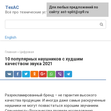
Перейти
ТехАС
Для любых предложений по
к
Всё про технические устройства
сайту: ast-split@cp9.ru
контенту
Поиск:
English
Главная
»
Цифровая
10 популярных наушников с худшим
качеством звука 2021
Разрекламированный бренд – не гарантия высокого
качества продукции. И иногда даже самые раскрученные
наушники не могут похвастаться хорошим звучанием.
Специалисты Роскачества провели исследования