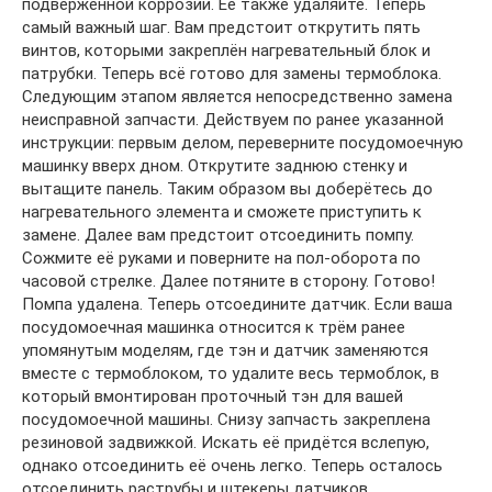
подверженной коррозии. Её также удаляйте. Теперь
самый важный шаг. Вам предстоит открутить пять
винтов, которыми закреплён нагревательный блок и
патрубки. Теперь всё готово для замены термоблока.
Следующим этапом является непосредственно замена
неисправной запчасти. Действуем по ранее указанной
инструкции: первым делом, переверните посудомоечную
машинку вверх дном. Открутите заднюю стенку и
вытащите панель. Таким образом вы доберётесь до
нагревательного элемента и сможете приступить к
замене. Далее вам предстоит отсоединить помпу.
Сожмите её руками и поверните на пол-оборота по
часовой стрелке. Далее потяните в сторону. Готово!
Помпа удалена. Теперь отсоедините датчик. Если ваша
посудомоечная машинка относится к трём ранее
упомянутым моделям, где тэн и датчик заменяются
вместе с термоблоком, то удалите весь термоблок, в
который вмонтирован проточный тэн для вашей
посудомоечной машины. Снизу запчасть закреплена
резиновой задвижкой. Искать её придётся вслепую,
однако отсоединить её очень легко. Теперь осталось
отсоединить раструбы и штекеры датчиков.