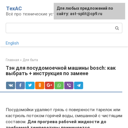
Перейти
ТехАС
Для любых предложений по
к
Всё про технические устройства
сайту: ast-split@cp9.ru
контенту
Поиск:
English
Главная
»
Для быта
Тэн для посудомоечной машины bosch: как
выбрать + инструкция по замене
Посудомойки удаляют грязь с поверхности тарелок или
кастрюль потоком горячей воды, смешанной с чистящим
составом.
Для прогрева рабочей жидкости до
требуемой температуры применяется