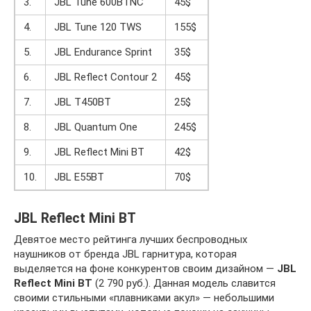
3.
JBL Tune 600BTNC
45$
4.
JBL Tune 120 TWS
155$
5.
JBL Endurance Sprint
35$
6.
JBL Reflect Contour 2
45$
7.
JBL T450BT
25$
8.
JBL Quantum One
245$
9.
JBL Reflect Mini BT
42$
10.
JBL E55BT
70$
JBL Reflect Mini BT
Девятое место рейтинга лучших беспроводных
наушников от бренда JBL гарнитура, которая
выделяется на фоне конкурентов своим дизайном —
JBL
Reflect Mini BT
(2 790 руб.). Данная модель славится
своими стильными «плавниками акул» — небольшими