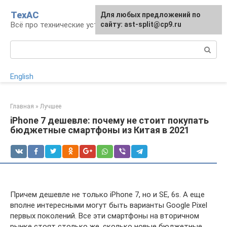
Перейти
ТехАС
Для любых предложений по
к
Всё про технические устройства
сайту: ast-split@cp9.ru
контенту
Поиск:
English
Главная
»
Лучшее
iPhone 7 дешевле: почему не стоит покупать
бюджетные смартфоны из Китая в 2021
Причем дешевле не только iPhone 7, но и SE, 6s. А еще
вполне интересными могут быть варианты Google Pixel
первых поколений. Все эти смартфоны на вторичном
рынке стоят столько же, сколько новые бюджетные