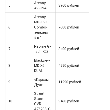
Artway
5
3960 рублей
AV-394
Artway
MD-160
6
Combo-
7600 рублей
зеркало
5 в 1
Neoline G-
7
8490 рублей
tech X23
Blackview
8
MD X6
4990 рублей
DUAL
«Каркам
9
11290 рублей
Дуо»
Street
Storm
10
9490 рублей
CVR-
A7620S-G