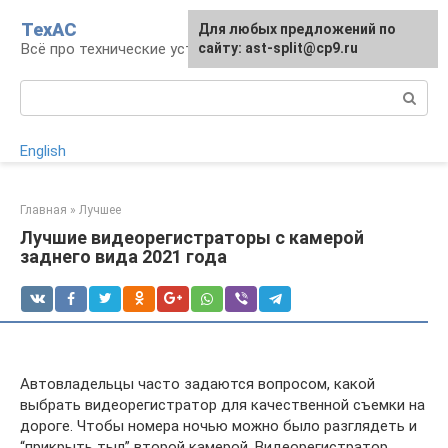
Перейти
ТехАС
Для любых предложений по
к
Всё про технические устройства
сайту: ast-split@cp9.ru
контенту
Поиск:
English
Главная
»
Лучшее
Лучшие видеорегистраторы с камерой
заднего вида 2021 года
Автовладельцы часто задаются вопросом, какой
выбрать видеорегистратор для качественной съемки на
дороге. Чтобы номера ночью можно было разглядеть и
“прикрыть тыл” второй камерой. Видеорегистратор