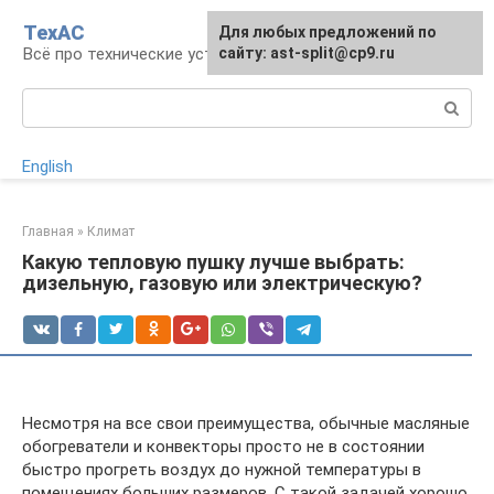
Перейти
ТехАС
Для любых предложений по
к
Всё про технические устройства
сайту: ast-split@cp9.ru
контенту
Поиск:
English
Главная
»
Климат
Какую тепловую пушку лучше выбрать:
дизельную, газовую или электрическую?
Несмотря на все свои преимущества, обычные масляные
обогреватели и конвекторы просто не в состоянии
быстро прогреть воздух до нужной температуры в
помещениях больших размеров. С такой задачей хорошо