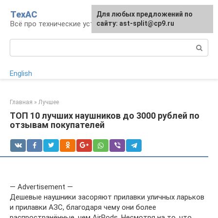
Перейти
ТехАС
Для любых предложений по
к
Всё про технические устройства
сайту: ast-split@cp9.ru
контенту
Поиск:
English
Главная
»
Лучшее
ТОП 10 лучших наушников до 3000 рублей по
отзывам покупателей
— Advertisement —
Дешевые наушники засоряют прилавки уличных ларьков
и прилавки АЗС, благодаря чему они более
распространённые, чем AirPods. Несмотря на то, что