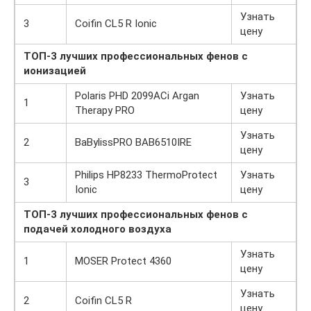
Узнать
3
Coifin CL5 R Ionic
цену
ТОП-3 лучших профессиональных фенов с
ионизацией
Polaris PHD 2099ACi Argan
Узнать
1
Therapy PRO
цену
Узнать
2
BaBylissPRO BAB6510IRE
цену
Philips HP8233 ThermoProtect
Узнать
3
Ionic
цену
ТОП-3 лучших профессиональных фенов с
подачей холодного воздуха
Узнать
1
MOSER Protect 4360
цену
Узнать
2
Coifin CL5 R
цену