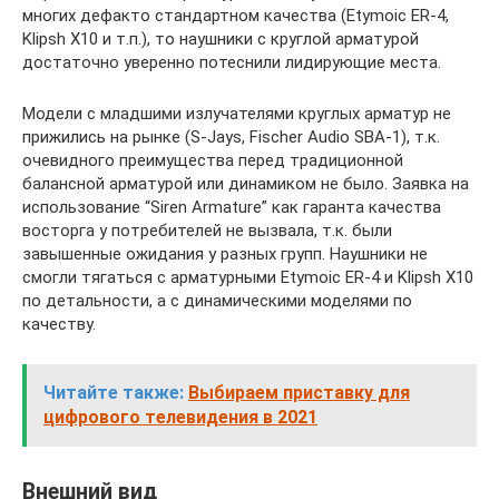
многих дефакто стандартном качества (Etymoic ER-4,
Klipsh X10 и т.п.), то наушники с круглой арматурой
достаточно уверенно потеснили лидирующие места.
Модели с младшими излучателями круглых арматур не
прижились на рынке (S-Jays, Fischer Audio SBA-1), т.к.
очевидного преимущества перед традиционной
балансной арматурой или динамиком не было. Заявка на
использование “Siren Armature” как гаранта качества
восторга у потребителей не вызвала, т.к. были
завышенные ожидания у разных групп. Наушники не
смогли тягаться с арматурными Etymoic ER-4 и Klipsh X10
по детальности, а с динамическими моделями по
качеству.
Читайте также:
Выбираем приставку для
цифрового телевидения в 2021
Внешний вид