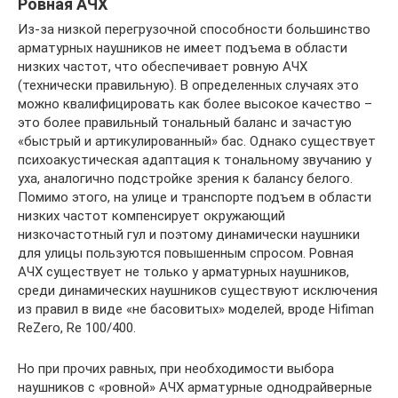
Ровная АЧХ
Из-за низкой перегрузочной способности большинство
арматурных наушников не имеет подъема в области
низких частот, что обеспечивает ровную АЧХ
(технически правильную). В определенных случаях это
можно квалифицировать как более высокое качество –
это более правильный тональный баланс и зачастую
«быстрый и артикулированный» бас. Однако существует
психоакустическая адаптация к тональному звучанию у
уха, аналогично подстройке зрения к балансу белого.
Помимо этого, на улице и транспорте подъем в области
низких частот компенсирует окружающий
низкочастотный гул и поэтому динамически наушники
для улицы пользуются повышенным спросом. Ровная
АЧХ существует не только у арматурных наушников,
среди динамических наушников существуют исключения
из правил в виде «не басовитых» моделей, вроде Hifiman
ReZero, Re 100/400.
Но при прочих равных, при необходимости выбора
наушников с «ровной» АЧХ арматурные однодрайверные