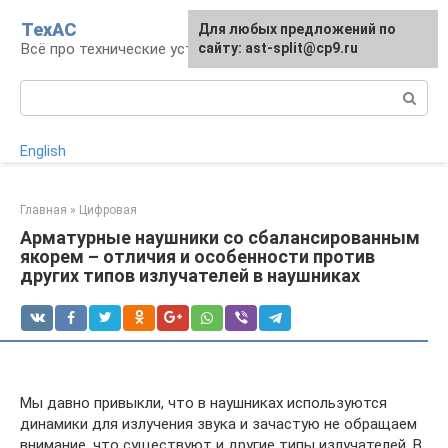
Перейти
ТехАС
Для любых предложений по
к
Всё про технические устройства
сайту: ast-split@cp9.ru
контенту
Поиск:
English
Главная
»
Цифровая
Арматурные наушники со сбалансированным
якорем – отличия и особенности против
других типов излучателей в наушниках
Мы давно привыкли, что в наушниках используются
динамики для излучения звука и зачастую не обращаем
внимание, что существуют и другие типы излучателей. В