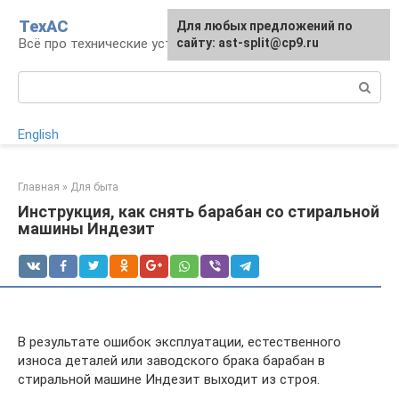
Перейти
ТехАС
Для любых предложений по
к
Всё про технические устройства
сайту: ast-split@cp9.ru
контенту
Поиск:
English
Главная
»
Для быта
Инструкция, как снять барабан со стиральной
машины Индезит
В результате ошибок эксплуатации, естественного
износа деталей или заводского брака барабан в
стиральной машине Индезит выходит из строя.