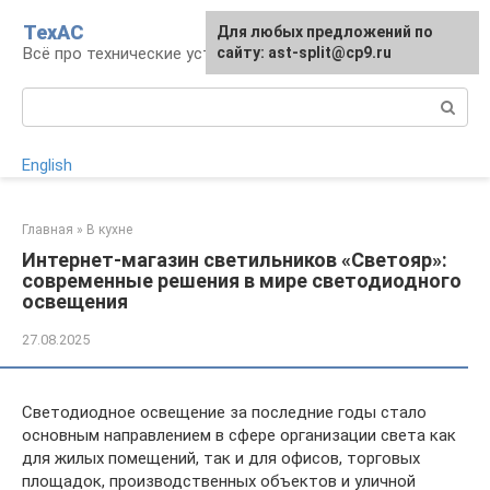
Перейти
ТехАС
Для любых предложений по
к
Всё про технические устройства
сайту: ast-split@cp9.ru
контенту
Поиск:
English
Главная
»
В кухне
Интернет-магазин светильников «Светояр»:
современные решения в мире светодиодного
освещения
27.08.2025
Светодиодное освещение за последние годы стало
основным направлением в сфере организации света как
для жилых помещений, так и для офисов, торговых
площадок, производственных объектов и уличной