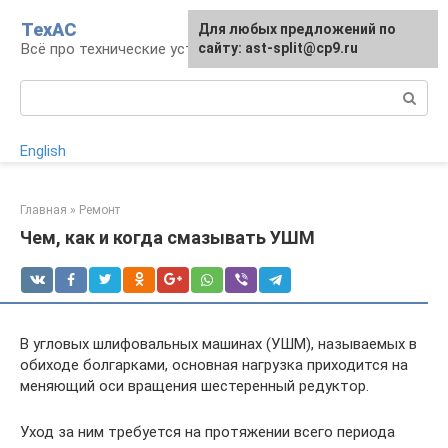
Перейти
ТехАС
Для любых предложений по
к
Всё про технические устройства
сайту: ast-split@cp9.ru
контенту
Поиск:
English
Главная
»
Ремонт
Чем, как и когда смазывать УШМ
В угловых шлифовальных машинах (УШМ), называемых в
обиходе болгарками, основная нагрузка приходится на
меняющий оси вращения шестеренный редуктор.
Уход за ним требуется на протяжении всего периода