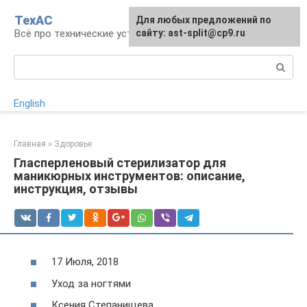
Перейти
ТехАС
Для любых предложений по
к
Всё про технические устройства
сайту: ast-split@cp9.ru
контенту
Поиск:
English
Главная
»
Здоровье
Гласперленовый стерилизатор для
маникюрных инструментов: описание,
инструкция, отзывы
17 Июля, 2018
Уход за ногтями
Ксения Степанищева