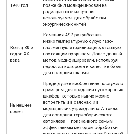
1940 год
позже был модифицирован на
радиационное излучение,
используемое для обработки
хирургических нитей
Компания ASP разработала
низкотемпературную сухую газо-
Конец 80-х
плазменную стерилизацию, ставшую
годов ХХ
настоящим прорывом. Далее данный
века
метод модифицировали, используя
пероксид водорода в качестве базы
для создания плазмы
Предыдущее изобретение послужило
примером для создания сухожаровых
шкафов, которые нынче можно
встретить и в салонах, и в
Нынешнее
медицинских учреждениях. А также
время
для создания термобарического
автоклава — признанного самым
эффективным методом обработки
инструментов и ликвидации бактерий