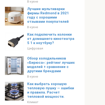
В кухне
Лучшие мультиварки
фирмы Redmond в 2021
году с хорошими
отзывами покупателей
В кухне
Как подключить колонки
от домашнего кинотеатра
5 1 к ноутбуку?
Цифровая
Обзор холодильников
«Бирюса»: рейтинг лучших
моделей + сравнение с
другими брендами
В кухне
Как выбрать хорошую
тепловую пушку — ошибки
и правила. Расчет
тепловой мощности.
Климат