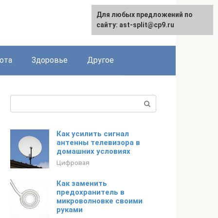
Для любых предложений по
English
сайту: ast-split@cp9.ru
ота
Здоровье
Другое
Поиск:
Как усилить сигнал
антенны телевизора в
домашних условиях
Цифровая
Как заменить
предохранитель в
микроволновке своими
руками