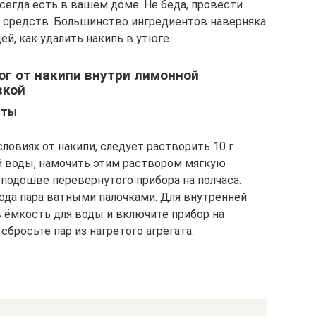
сегда есть в вашем доме. Не беда, провести
 средств. Большинство ингредиентов наверняка
ей, как удалить накипь в утюге.
юг от накипи внутри лимонной
вкой
оты
овиях от накипи, следует растворить 10 г
й воды, намочить этим раствором мягкую
 подошве перевёрнутого прибора на полчаса.
ода пара ватными палочками. Для внутренней
в ёмкость для воды и включите прибор на
бросьте пар из нагретого агрегата.