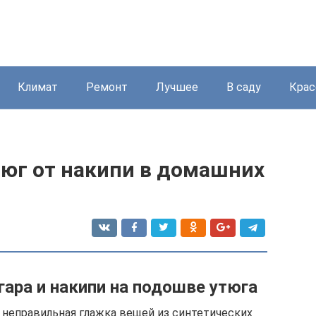
Климат
Ремонт
Лучшее
В саду
Крас
тюг от накипи в домашних
ара и накипи на подошве утюга
– неправильная глажка вещей из синтетических