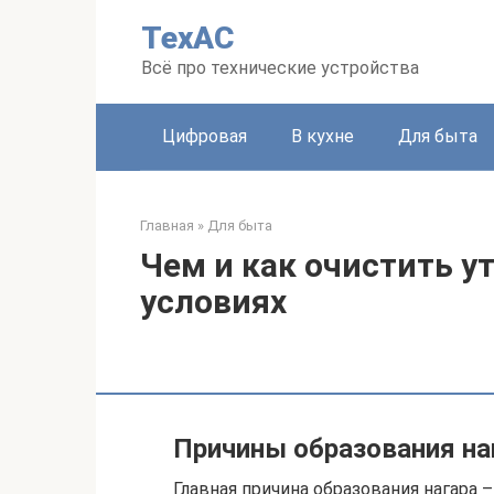
Перейти
ТехАС
к
контенту
Всё про технические устройства
Цифровая
В кухне
Для быта
Главная
»
Для быта
Чем и как очистить у
условиях
Причины образования наг
Главная причина образования нагара 