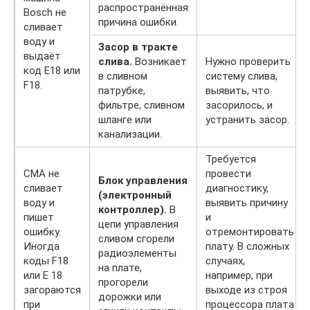
распространённая
Bosch не
причина ошибки.
сливает
воду и
Засор в тракте
выдаёт
слива.
Возникает
Нужно проверить
код E18 или
в сливном
систему слива,
F18.
патрубке,
выявить, что
фильтре, сливном
засорилось, и
шланге или
устранить засор.
канализации.
Требуется
СМА не
провести
Блок управления
сливает
диагностику,
(электронный
воду и
выявить причину
контроллер).
В
пишет
и
цепи управления
ошибку.
отремонтировать
сливом сгорели
Иногда
плату. В сложных
радиоэлементы
коды F18
случаях,
на плате,
или E 18
например, при
прогорели
загораются
выходе из строя
дорожки или
при
процессора плата