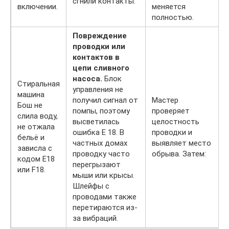
сгнили контакты.
включении.
меняется
полностью.
Повреждение
проводки или
контактов в
цепи сливного
насоса.
Блок
Стиральная
управления не
машина
получил сигнал от
Мастер
Бош не
помпы, поэтому
проверяет
слила воду,
высветилась
целостность
не отжала
ошибка Е 18. В
проводки и
бельё и
частных домах
выявляет место
зависла с
проводку часто
обрыва. Затем:
кодом Е18
перегрызают
или F18.
мыши или крысы.
Шлейфы с
проводами также
перетираются из-
за вибраций.