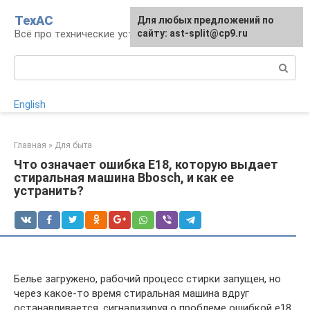
Перейти
ТехАС
Для любых предложений по
к
Всё про технические устройства
сайту: ast-split@cp9.ru
контенту
Поиск:
English
Главная
»
Для быта
Что означает ошибка E18, которую выдает
стиральная машина Bbosch, и как ее
устранить?
Белье загружено, рабочий процесс стирки запущен, но
через какое-то время стиральная машина вдруг
останавливается, сигнализируя о проблеме ошибкой е18.