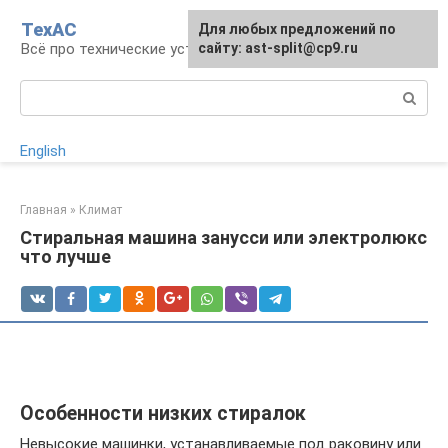
Перейти
ТехАС
Для любых предложений по
к
Всё про технические устройства
сайту: ast-split@cp9.ru
контенту
Поиск:
English
Главная
»
Климат
Стиральная машина занусси или электролюкс
что лучше
Особенности низких стиралок
Невысокие машинки, устанавливаемые под раковину или