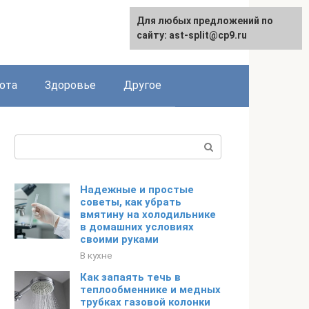
Для любых предложений по
English
сайту: ast-split@cp9.ru
ота
Здоровье
Другое
Поиск:
Надежные и простые
советы, как убрать
вмятину на холодильнике
в домашних условиях
своими руками
В кухне
Как запаять течь в
теплообменнике и медных
трубках газовой колонки