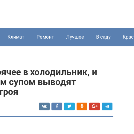
Климат
Ремонт
Лучшее
В саду
Крас
ячее в холодильник, и
ым супом выводят
троя