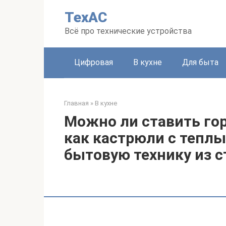
Перейти
ТехАС
к
контенту
Всё про технические устройства
Цифровая
В кухне
Для быта
Главная
»
В кухне
Можно ли ставить гор
как кастрюли с тепл
бытовую технику из с