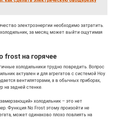
ы: как сделать электрическую овощерезку
личество электроэнергии необходимо затратить.
в холодильник, за месяц может выйти ощутимая
 frost на горячее
гичные холодильники трудно повредить. Вопрос
ильник актуален и для агрегатов с системой Ноу
дается вентиляторами, а в обычных приборах,
 на задней стенке.
замерзающий» холодильник – это нет
ер. Функция No Frost этому произойти не
регата, может одинаково плохо повлиять на