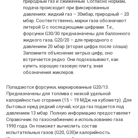
природный газ и сжиженный. Согласно нормам,
подача происходит при фиксированных
давлениях: жидкий газ – 30мбар, природный – 20
мбар. Соответственно, марки газа обозначают
литерой G с последующими цифрами. Т.е.,
форсунки G30/30 предназначены для баллонного
жидкого газа, G20/20 – для природного с
давлением 20 мбар (вторая цифра после слэша).
Запомните объяснение хитрых цифр, оно
встречается редко. Они подсказывают, как
купить хорошую газовую плиту, зная
обозначения жиклеров.
Попадаются форсунки, маркированные G20/13.
Предназначены для топлива с низкой удельной
калорийностью сгорания (15 – 19 МДж на кубометр). Для
бытовых нужд редкий случай, когда газ подается под
давлением 13 мбар. Полную информацию предоставляет
Справочник по газоснабжению и использованию газа
1990 года. Он поможет вычислить состав
испытательных газов (G20, G30)и калорийность.