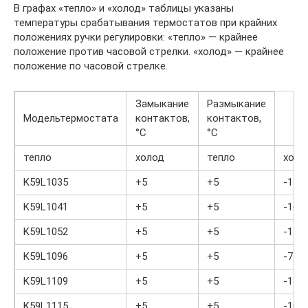
В графах «тепло» и «холод» таблицы указаны
температуры срабатывания термостатов при крайних
положениях ручки регулировки: «тепло» — крайнее
положение против часовой стрелки. «холод» — крайнее
положение по часовой стрелке.
Замыкание
Размыкание
Модельтермостата
контактов,
контактов,
°C
°C
тепло
холод
тепло
холо
K59L1035
+5
+5
-15,5
K59L1041
+5
+5
-16
K59L1052
+5
+5
-11
K59L1096
+5
+5
-7
K59L1109
+5
+5
-11
K59L1115
+5
+5
-10