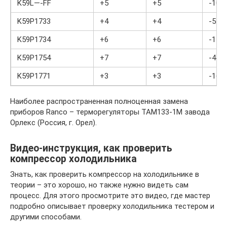
K59L—-FF
+5
+5
-10
K59P1733
+4
+4
-5
K59P1734
+6
+6
-11
K59P1754
+7
+7
-4
K59P1771
+3
+3
-16
Наиболее распространенная полноценная замена
приборов Ranco – терморегуляторы ТАМ133-1М завода
Орлекс (Россия, г. Орел).
Видео-инструкция, как проверить
компрессор холодильника
Знать, как проверить компрессор на холодильнике в
теории – это хорошо, но также нужно видеть сам
процесс. Для этого просмотрите это видео, где мастер
подробно описывает проверку холодильника тестером и
другими способами.