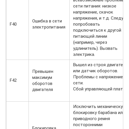
всевозможные проблемы в
сети питания: низкое
напряжение, скачок
напряжения, и т.д. Следует
Ошибка в сети
F40
попробовать
электропитания
подключиться к другой
питающей линии
(например, через
удлинитель). Вызвать
электрика.
Вышел из строя двигатель
или датчик оборотов.
Превышен
Проблемы с напряжением
максимум
F42
сети.
оборотов
Сбой управляющей платы.
двигателя
Исключить механическую
блокировку барабана или
приводного ремня
посторонними
Блокировка