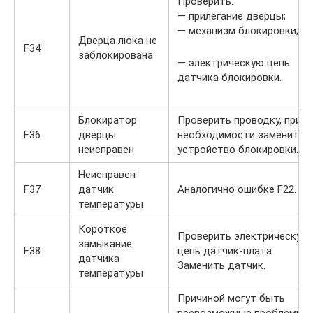
Проверить:
— прилегание дверцы;
— механизм блокировки;
Дверца люка не
F34
заблокирована
— электрическую цепь
датчика блокировки.
Блокиратор
Проверить проводку, при
F36
дверцы
необходимости заменить
неисправен
устройство блокировки.
Неисправен
F37
датчик
Аналогично ошибке F22.
температуры
Короткое
Проверить электрическую
замыкание
F38
цепь датчик-плата.
датчика
Заменить датчик.
температуры
Причиной могут быть