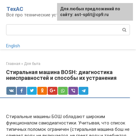
Перейти
ТехАС
Для любых предложений по
к
Всё про технические устройства
сайту: ast-split@cp9.ru
контенту
Поиск:
English
Главная
»
Для быта
Стиральная машина BOSH: диагностика
неисправностей и способы их устранения
Стиральные машины БОШ обладают широким
функционалом самодиагностики. Учитывая, что список
типичных поломок ограничен (стиральная машина бош не
сливает воду, не включается, не греет воду и требуется