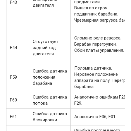
предметами.
F43
двигателя
Вышел из строя
подшипник барабана.
Чрезмерная загрузка бака.
Сломано реле реверса.
Отсутствует
Барабан перегружен.
F44
задний ход
Сбой платы управления.
двигателя
Поломка датчика.
Ошибка датчика
Неровное положение
F59
положения
аппарата на полу. Перегруз
барабана
барабана.
Ошибка датчика
Аналогично ошибкам F28,
F60
потока
F29.
Ошибка датчика
F61
Аналогично F36, F01.
блокировки
Ошибка программного