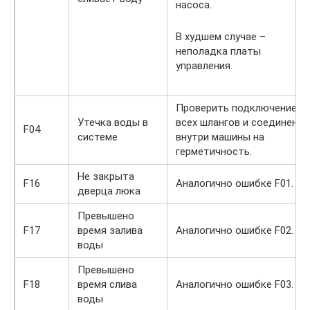
насоса.
В худшем случае –
неполадка платы
управления.
Проверить подключение
Утечка воды в
всех шлангов и соединений
F04
системе
внутри машины на
герметичность.
Не закрыта
F16
Аналогично ошибке F01.
дверца люка
Превышено
F17
время залива
Аналогично ошибке F02.
воды
Превышено
F18
время слива
Аналогично ошибке F03.
воды