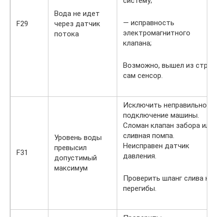
систему;
Вода не идет
— исправность
F29
через датчик
электромагнитного
потока
клапана;
Возможно, вышел из строя
сам сенсор.
Исключить неправильное
подключение машины.
Сломан клапан забора или
сливная помпа.
Уровень воды
Неисправен датчик
превысил
F31
давления.
допустимый
максимум
Проверить шланг слива на
перегибы.