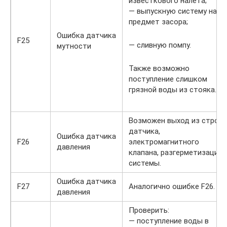
известкового налета;
— выпускную систему на
предмет засора;
Ошибка датчика
F25
— сливную помпу.
мутности
Также возможно
поступление слишком
грязной воды из стояка.
Возможен выход из строя
датчика,
Ошибка датчика
F26
электромагнитного
давления
клапана, разгерметизация
системы.
Ошибка датчика
F27
Аналогично ошибке F26.
давления
Проверить:
— поступление воды в