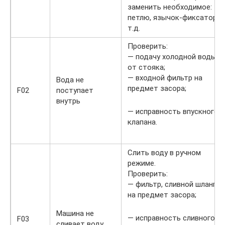
заменить необходимое:
петлю, язычок-фиксатор и
т.д.
Проверить:
— подачу холодной воды
от стояка;
— входной фильтр на
Вода не
предмет засора;
F02
поступает
внутрь
— исправность впускного
клапана.
Слить воду в ручном
режиме.
Проверить:
— фильтр, сливной шланг
на предмет засора;
Машина не
— исправность сливного
F03
сливает воду