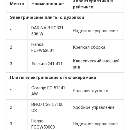
Характеристика в
Место
Наименование
рейтинге
Электрические плиты с духовкой
DARINA B EC331
1
Надежное управление
606 W
Hansa
2
Крепкая сборка
FCEW53001
Классический внешний
3
Лысьва ЭП-411
вид
Плиты электрические стеклокерамика
Gorenje EC 57341
1
Большая духовка
AW
BEKO CSE 57100
2
Удобное управление
GS
Hansa
3
Надежное управление
FCCW53000