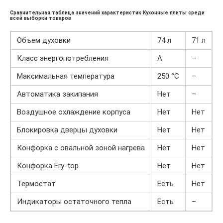
Сравнительная таблица значений характеристик Кухонные плиты среди
всей выборки товаров
Объем духовки
74 л
71 л
Класс энергопотребления
A
–
Максимальная температура
250 °C
–
Автоматика закипания
Нет
–
Воздушное охлаждение корпуса
Нет
Нет
Блокировка дверцы духовки
Нет
Нет
Конфорка с овальной зоной нагрева
Нет
Нет
Конфорка Fry-top
Нет
Нет
Термостат
Есть
Нет
Индикаторы остаточного тепла
Есть
–