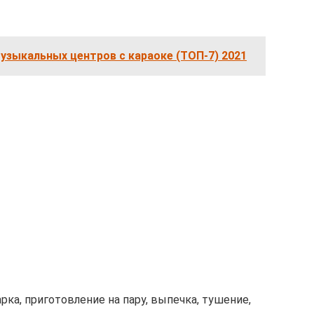
узыкальных центров с караоке (ТОП-7) 2021
рка, приготовление на пару, выпечка, тушение,