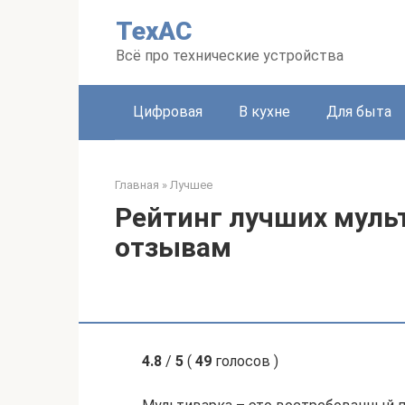
Перейти
ТехАС
к
контенту
Всё про технические устройства
Цифровая
В кухне
Для быта
Главная
»
Лучшее
Рейтинг лучших мульт
отзывам
4.8
/
5
(
49
голосов )