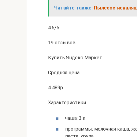
Читайте также:
Пылесос-неваляшка
4.6/5
19 отзывов
Купить Яндекс Маркет
Средняя цена
4 489р.
Характеристики
чаша: 3 л
программы: молочная каша, жа
паста, крупа