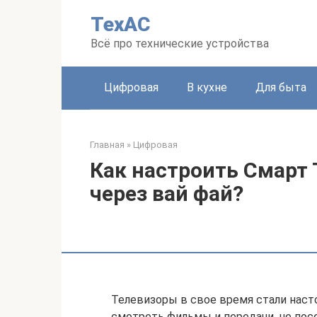
Перейти
ТехАС
к
контенту
Всё про технические устройства
Цифровая
В кухне
Для быта
Главная
»
Цифровая
Как настроить Смарт 
через вай фай?
Телевизоры в свое время стали наст
смотреть фильмы и передачи, не пос