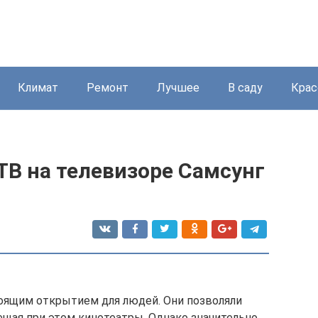
Климат
Ремонт
Лучшее
В саду
Крас
ТВ на телевизоре Самсунг
оящим открытием для людей. Они позволяли
ещая при этом кинотеатры. Однако значительно