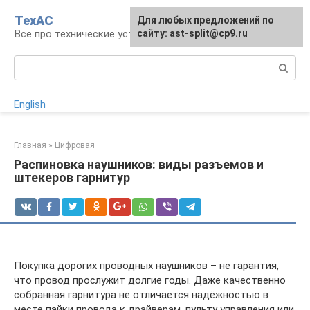
Перейти
ТехАС
Для любых предложений по
к
Всё про технические устройства
сайту: ast-split@cp9.ru
контенту
Поиск:
English
Главная
»
Цифровая
Распиновка наушников: виды разъемов и
штекеров гарнитур
Покупка дорогих проводных наушников – не гарантия,
что провод прослужит долгие годы. Даже качественно
собранная гарнитура не отличается надёжностью в
месте пайки провода к драйверам, пульту управления или