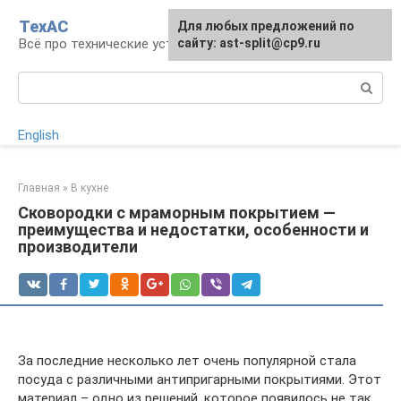
Перейти
ТехАС
Для любых предложений по
к
Всё про технические устройства
сайту: ast-split@cp9.ru
контенту
Поиск:
English
Главная
»
В кухне
Сковородки с мраморным покрытием —
преимущества и недостатки, особенности и
производители
За последние несколько лет очень популярной стала
посуда с различными антипригарными покрытиями. Этот
материал – одно из решений, которое появилось не так