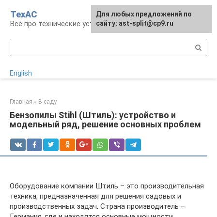
Перейти
ТехАС
Для любых предложений по
к
Всё про технические устройства
сайту: ast-split@cp9.ru
контенту
Поиск:
English
Главная
»
В саду
Бензопилы Stihl (Штиль): устройство и
модельный ряд, решение основных проблем
Оборудование компании Штиль – это производительная
техника, предназначенная для решения садовых и
производственных задач. Страна производитель –
Германия, где и находятся основные мощности