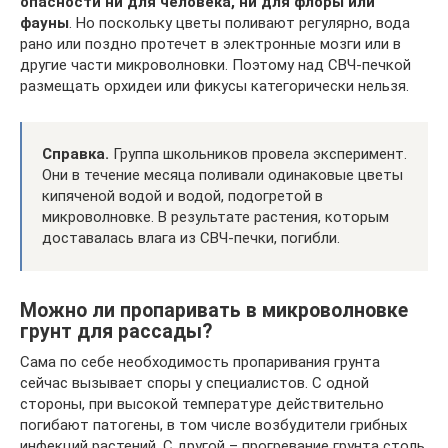
опасности ни для человека, ни для флоры или
фауны
. Но поскольку цветы поливают регулярно, вода
рано или поздно протечет в электронные мозги или в
другие части микроволновки. Поэтому над СВЧ-печкой
размещать орхидеи или фикусы категорически нельзя.
Справка.
Группа школьников провела эксперимент.
Они в течение месяца поливали одинаковые цветы
кипяченой водой и водой, подогретой в
микроволновке. В результате растения, которым
доставалась влага из СВЧ-печки, погибли.
Можно ли пропаривать в микроволновке
грунт для рассады?
Сама по себе необходимость пропаривания грунта
сейчас вызывает споры у специалистов. С одной
стороны, при высокой температуре действительно
погибают патогены, в том числе возбудители грибных
инфекций растений. С другой – прогревание грунта столь