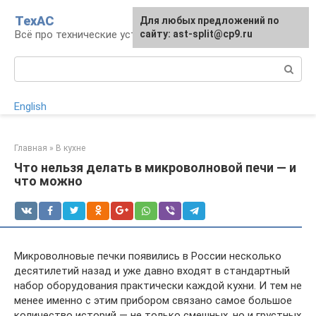
Перейти
ТехАС
Для любых предложений по
к
Всё про технические устройства
сайту: ast-split@cp9.ru
контенту
Поиск:
English
Главная
»
В кухне
Что нельзя делать в микроволновой печи — и
что можно
Микроволновые печки появились в России несколько
десятилетий назад и уже давно входят в стандартный
набор оборудования практически каждой кухни. И тем не
менее именно с этим прибором связано самое большое
количество историй — не только смешных, но и грустных